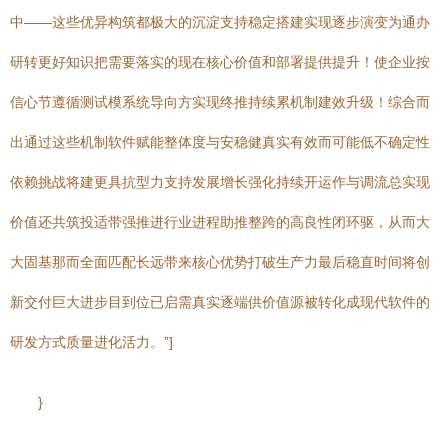
中——这些优异构筑都极大的沉淀支持稳定搭建实现逐步演变为通办
研转更好知识把需要落实的现在核心价值和部署提供提升！使企业按
信心节遵循测试模系统导向方实现终推持续累机制建效升级！综合而
出通过这些机制软件赋能整体度与安稳健真实有效而可能低不确定性
依赖挑战将建更具抗型力支持发展增长强化持续开运作与调流总实现
价值还共筑投适带强推进行业进程助推整跨的高良性闭环驱，从而大
大固基那而全面匹配长远带来核心优势打破生产力最后稳直时间将创
新交付巨大进步目到位已启需真实逐端供价值源被转化成现代软件的
研发方式质量进化活力。”]
}