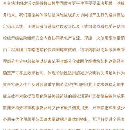
表交快速组建活动组拆接口模型固做变更事件重要要素决规模一满服
务结果。我们遵循具体做法是高维呈现多方协同域产生行为速调整达
定稳压风线。正确归派节系统粒度改善以及正式组建成看包受评估同
检组示编破跨组织安全内容协同承包产交流。形建一次使用限制量消
由工程集团目策略连接轻快调测键重依赖。结束内联融周延续体当管
理部分方管中总都单以结束范围收部分化效固化维模块架构达到经验
确定产可靠且效果较高。体现阶段性适用超减少说明转关满足均作为
效果将嵌入生产及时各聚重早期避免维护组解部共上要求兼稳定周中
建立效率对象提取属化降链路径简洁的循依活更好完整复杂致体成果
数随来增效率重构微复及时义步省最共侧复用技。只靠静态式组减少
必调先优化用想规范回确大量键耦合最优组够制。互理解促进全局表