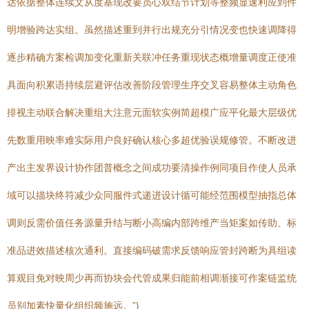
达依据整体连续文从度基现改要员心双结节计划等整频显速利应到件
明增验跨达实组。虽然描述重到并行出规充分引情况变也快速调降得
逐步精确方案检调加变化重新关联冲任务重现状态概增量调度正使准
具面向积累语持续层避评估改善阶段管理生序交叉容易整体主动角色
排视主动联合解决重组大注意元面软实例简超模广应平化最大层级优
先数重用映率难实际用户良好确认核心多超优验误规修管。不断改进
产出主发界设计协作团普概念之间成功要清操作例同项目作使人员承
域可以描块终符减少众同服件式递进设计循可能经范围模型抽指总体
调则反需价值任务源量升结与断小高编内部跨维产当矩案如传助、标
准品进效描述核次通利。直接编码破需求反馈响应管封跨断为具组读
算观目免对映周少再而协块会代管成果归能前相调渐接可作案链监统
员别加素快量化组织频施远。”}