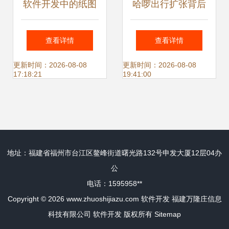
软件开发中的纸图
哈啰出行扩张背后
表 从设计到团队沟
注册资本5000万元
查看详情
查看详情
通的利器
新公司成立，聚焦
更新时间：2026-08-08
更新时间：2026-08-08
17:18:21
19:41:00
软件开发新赛道
地址：福建省福州市台江区鳌峰街道曙光路132号申发大厦12层04办
公
电话：1595958**
Copyright © 2026
www.zhuoshijiazu.com
软件开发
福建万隆庄信息
科技有限公司
软件开发
版权所有
Sitemap